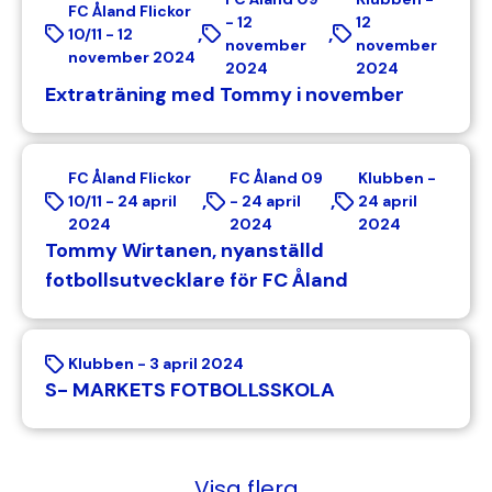
FC Åland Flickor
-
12
12
,
,
10/11 -
12
november
november
november 2024
2024
2024
Extraträning med Tommy i november
FC Åland Flickor
FC Åland 09
Klubben -
,
,
10/11 -
24 april
-
24 april
24 april
2024
2024
2024
Tommy Wirtanen, nyanställd
fotbollsutvecklare för FC Åland
Klubben -
3 april 2024
S- MARKETS FOTBOLLSSKOLA
Paginering
Visa flera