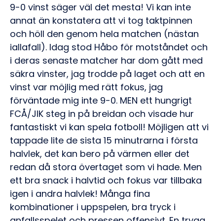
9-0 vinst säger väl det mesta! Vi kan inte
annat än konstatera att vi tog taktpinnen
och höll den genom hela matchen (nästan
iallafall). Idag stod Håbo för motståndet och
i deras senaste matcher har dom gått med
säkra vinster, jag trodde på laget och att en
vinst var möjlig med rätt fokus, jag
förväntade mig inte 9-0. MEN ett hungrigt
FCÅ/JIK steg in på breidan och visade hur
fantastiskt vi kan spela fotboll! Möjligen att vi
tappade lite de sista 15 minutrarna i första
halvlek, det kan bero på värmen eller det
redan då stora övertaget som vi hade. Men
ett bra snack i halvtid och fokus var tillbaka
igen i andra halvlek! Många fina
kombinationer i uppspelen, bra tryck i
anfallsspelet och pressen offensivt. En trygg